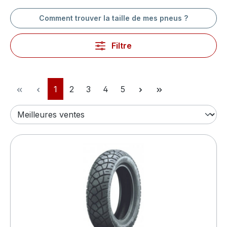
Comment trouver la taille de mes pneus ?
Filtre
Page
Page
Page
Page
Page
1
2
3
4
5