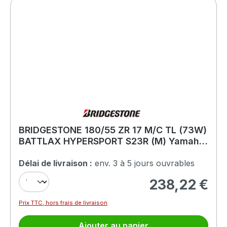
BRIDGESTONE 180/55 ZR 17 M/C TL (73W)
BATTLAX HYPERSPORT S23R (M) Yamaha
MT 24
Délai de livraison :
env. 3 à 5 jours ouvrables
238,22 €
Prix régulier :
Prix TTC, hors frais de livraison
Ajouter au panier