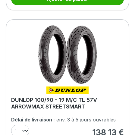
DUNLOP 100/90 - 19 M/C TL 57V
ARROWMAX STREETSMART
Délai de livraison :
env. 3 à 5 jours ouvrables
138,13 €
Prix régulier :