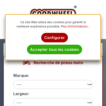
Passer au contenu principal
Ce site Web utilise des cookies pour garantir la
meilleure expérience possible.
Plus d'informations...
Le p
Configurer
Accepter tous les cookies
Recherche de pneus moto
Marque:
Largeur: