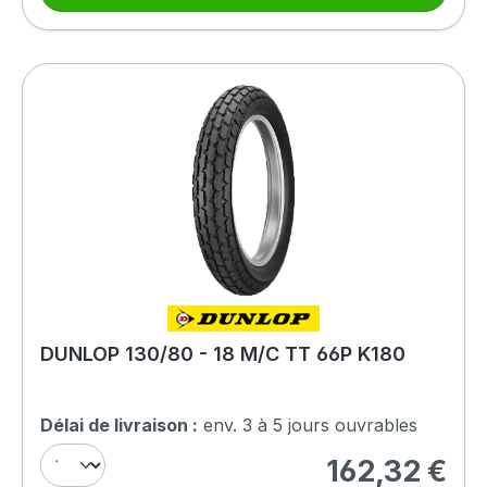
DUNLOP 130/80 - 18 M/C TT 66P K180
Délai de livraison :
env. 3 à 5 jours ouvrables
162,32 €
Prix régulier :