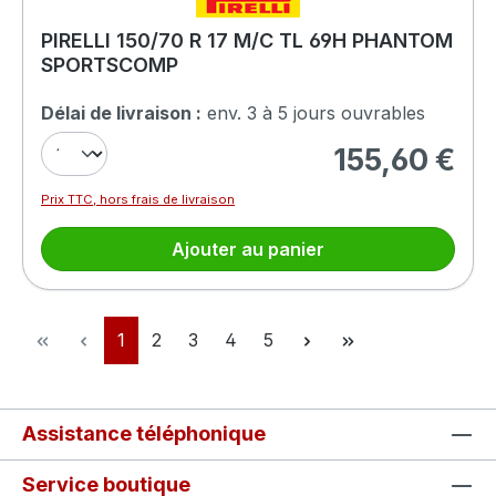
PIRELLI 150/70 R 17 M/C TL 69H PHANTOM
SPORTSCOMP
Délai de livraison :
env. 3 à 5 jours ouvrables
155,60 €
Prix régulier :
Prix TTC, hors frais de livraison
Ajouter au panier
Page
Page
Page
Page
Page
1
2
3
4
5
Assistance téléphonique
Service boutique