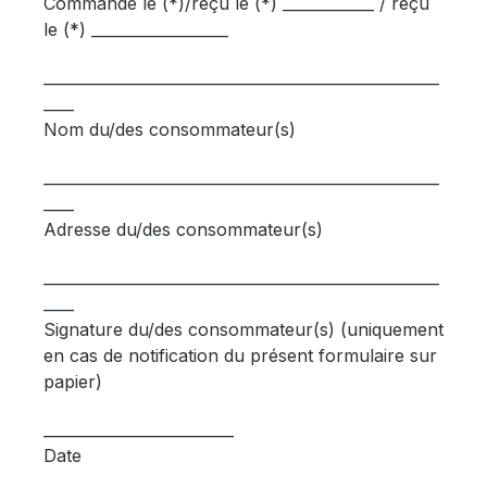
Commandé le (*)/reçu le (*) ____________ / reçu
le (*) __________________
____________________________________________________
____
Nom du/des consommateur(s)
____________________________________________________
____
Adresse du/des consommateur(s)
____________________________________________________
____
Signature du/des consommateur(s) (uniquement
en cas de notification du présent formulaire sur
papier)
_________________________
Date