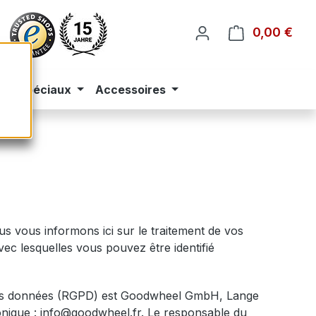
0,00 €
Le p
eus spéciaux
Accessoires
us vous informons ici sur le traitement de vos
vec lesquelles vous pouvez être identifié
n des données (RGPD) est Goodwheel GmbH, Lange
ronique : info@goodwheel.fr. Le responsable du