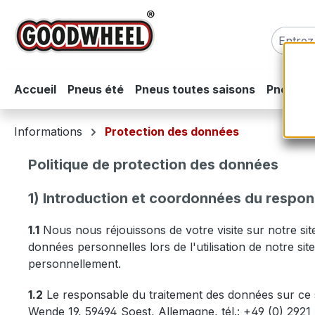
sser au contenu principal
Passer à la recherche
Passer à la navigation principale
Accueil
Pneus été
Pneus toutes saisons
Pneus hi
Informations
Protection des données
Politique de protection des données
1) Introduction et coordonnées du respo
1.1
Nous nous réjouissons de votre visite sur notre site
données personnelles lors de l'utilisation de notre s
personnellement.
1.2
Le responsable du traitement des données sur ce
Wende 19, 59494 Soest, Allemagne, tél.: +49 (0) 2921