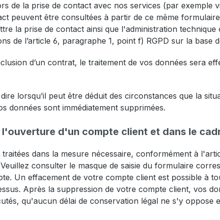
s de la prise de contact avec nos services (par exemple vi
act peuvent être consultées à partir de ce même formulaire.
re la prise de contact ainsi que l'administration techniqu
ns de l’article 6, paragraphe 1, point f) RGPD sur la base 
nclusion d’un contrat, le traitement de vos données sera eff
ire lorsqu’il peut être déduit des circonstances que la situat
 vos données sont immédiatement supprimées.
'ouverture d'un compte client et dans le cadr
 traitées dans la mesure nécessaire, conformément à l'artic
Veuillez consulter le masque de saisie du formulaire corre
te. Un effacement de votre compte client est possible à t
sus. Après la suppression de votre compte client, vos don
cutés, qu'aucun délai de conservation légal ne s'y oppose et