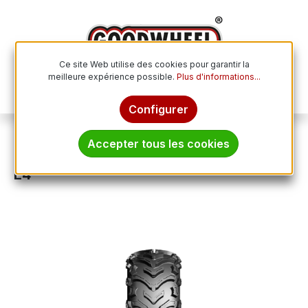
Passer au contenu principal
Ce site Web utilise des cookies pour garantir la
meilleure expérience possible.
Plus d'informations...
Le p
Configurer
Pneus tout-terrain
ATV / Quad
Accepter tous les cookies
JOURNEY 22x7.00 - 11 TL 32F P3128 6PR
E4
Ignorer la galerie d'images