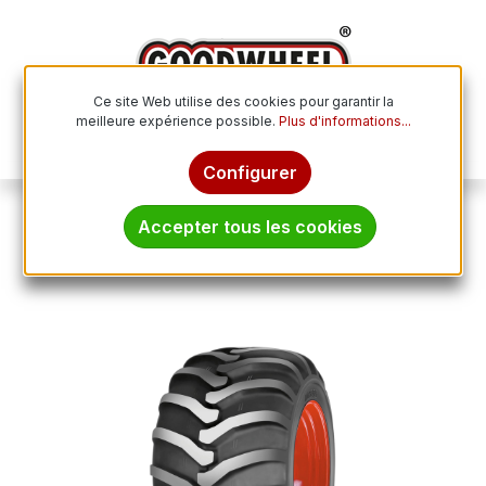
Passer au contenu principal
Ce site Web utilise des cookies pour garantir la
meilleure expérience possible.
Plus d'informations...
Le p
Configurer
Pneus spéciaux
Pneus industriels
Accepter tous les cookies
MITAS 600/40 - 22.5 TL 169A8 TI-12
Ignorer la galerie d'images