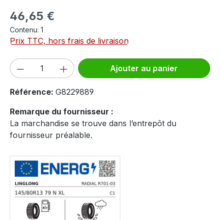
Prix régulier :
46,65 €
Contenu:
1
Prix TTC, hors frais de livraison
Quantité de produit : Entrez la quantité
Ajouter au panier
Référence:
G8229889
Remarque du fournisseur :
La marchandise se trouve dans l’entrepôt du
fournisseur préalable.