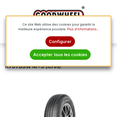
Passer au contenu principal
Ce site Web utilise des cookies pour garantir la
meilleure expérience possible.
Plus d'informations...
Le p
Configurer
Pneus spéciaux
Pneus industriels
Accepter tous les cookies
LINGLONG 145/80 R 13 XL TL 79N RADIAL
R701 BSW M+S (CHN)
Ignorer la galerie d'images