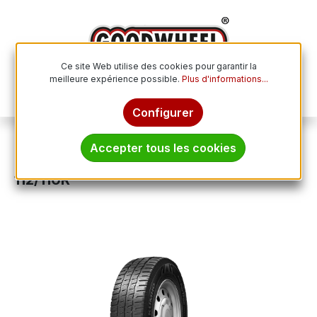
Passer au contenu principal
Ce site Web utilise des cookies pour garantir la
meilleure expérience possible.
Plus d'informations...
Le p
Configurer
Pneus hiver
Accepter tous les cookies
KUMHO PORTRAN CW51 225/65R16C
112/110R
Ignorer la galerie d'images