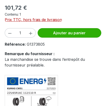
Prix régulier :
101,72 €
Contenu:
1
Prix TTC, hors frais de livraison
Quantité de produit : Entrez la quantité
Ajouter au panier
Référence:
G1373805
Remarque du fournisseur :
La marchandise se trouve dans l’entrepôt du
fournisseur préalable.