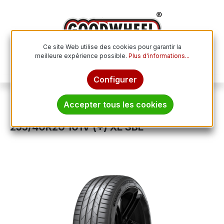
Passer au contenu principal
Ce site Web utilise des cookies pour garantir la
meilleure expérience possible.
Plus d'informations...
Le p
Configurer
Pneus été
Accepter tous les cookies
HANKOOK VENTUS EVO SUV (+)
255/40R20 101V (+) XL SBL
Ignorer la galerie d'images