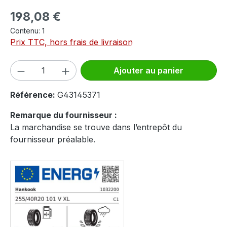
Prix régulier :
198,08 €
Contenu:
1
Prix TTC, hors frais de livraison
Quantité de produit : Entrez la quantité
Ajouter au panier
Référence:
G43145371
Remarque du fournisseur :
La marchandise se trouve dans l’entrepôt du
fournisseur préalable.