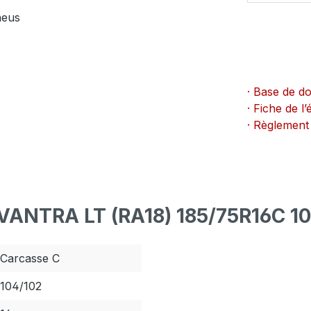
neus
· Base de d
· Fiche de 
· Règlement
VANTRA LT (RA18) 185/75R16C 1
Carcasse C
104/102