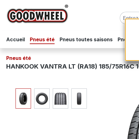
sser au contenu principal
Passer à la recherche
Passer à la navigation principale
Accueil
Pneus été
Pneus toutes saisons
Pneus hi
Pneus été
HANKOOK VANTRA LT (RA18) 185/75R16C 1
Ignorer la galerie d'images