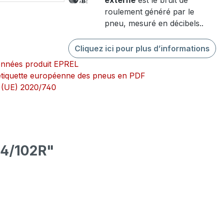
externe
est le bruit de
roulement généré par le
pneu, mesuré en décibels..
Cliquez ici pour plus d’informations
onnées produit EPREL
l’étiquette européenne des pneus en PDF
 (UE) 2020/740
04/102R"