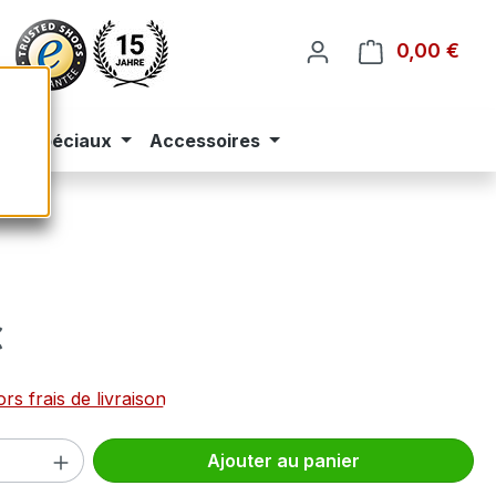
0,00 €
Le p
eus spéciaux
Accessoires
 :
€
rs frais de livraison
 de produit : Entrez la quantité souhai
Ajouter au panier