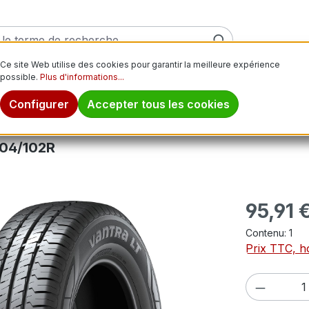
Ce site Web utilise des cookies pour garantir la meilleure expérience
possible.
Plus d'informations...
ver
Pneus moto
Jantes
Pneus tout-terrain
Pn
Configurer
Accepter tous les cookies
04/102R
Prix régulier
95,91 
Contenu:
1
Prix TTC, ho
Quantité