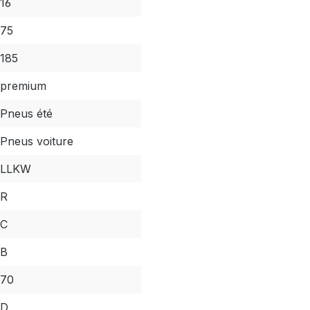
16
75
185
premium
Pneus été
Pneus voiture
LLKW
R
C
B
70
D