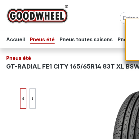
sser au contenu principal
Passer à la recherche
Passer à la navigation principale
Accueil
Pneus été
Pneus toutes saisons
Pneus hi
Pneus été
GT-RADIAL FE1 CITY 165/65R14 83T XL BS
Ignorer la galerie d'images