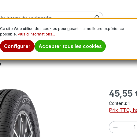
Ce site Web utilise des cookies pour garantir la meilleure expérience
possible.
Plus d'informations...
ver
Pneus moto
Jantes
Pneus tout-terrain
Pn
Configurer
Accepter tous les cookies
W
Prix régulier
45,55 
Contenu:
1
Prix TTC, ho
Quantité