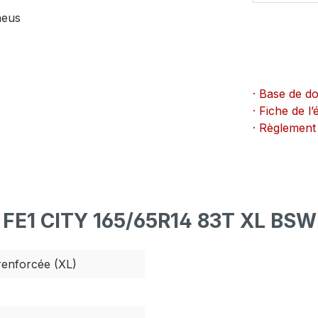
neus
· Base de d
· Fiche de 
· Règlement
L FE1 CITY 165/65R14 83T XL BSW
renforcée (XL)