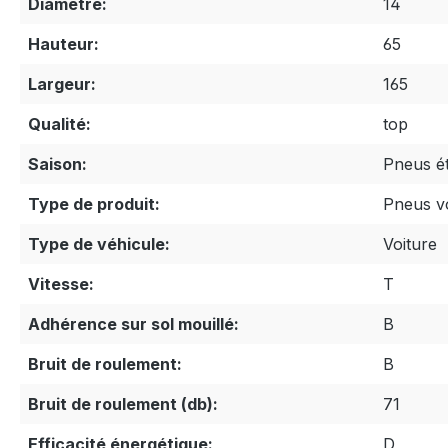
Diamètre:
14
Hauteur:
65
Largeur:
165
Qualité:
top
Saison:
Pneus é
Type de produit:
Pneus v
Type de véhicule:
Voiture
Vitesse:
T
Adhérence sur sol mouillé:
B
Bruit de roulement:
B
Bruit de roulement (db):
71
Efficacité énergétique:
D