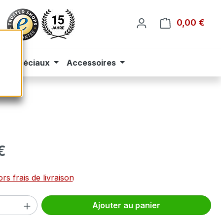
0,00 €
Le p
eus spéciaux
Accessoires
 :
€
rs frais de livraison
 de produit : Entrez la quantité souhai
Ajouter au panier