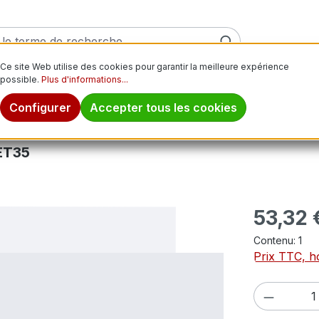
Ce site Web utilise des cookies pour garantir la meilleure expérience
possible.
Plus d'informations...
ver
Pneus moto
Jantes
Pneus tout-terrain
Pn
Configurer
Accepter tous les cookies
ET35
Prix régulier
53,32 
Contenu:
1
Prix TTC, ho
Quantité