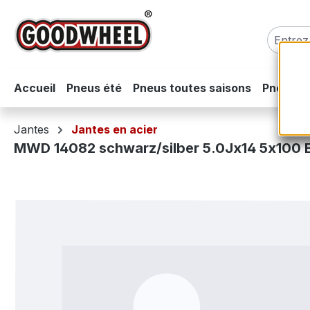
sser au contenu principal
Passer à la recherche
Passer à la navigation principale
Accueil
Pneus été
Pneus toutes saisons
Pneus hi
Jantes
Jantes en acier
MWD 14082 schwarz/silber 5.0Jx14 5x100 
Ignorer la galerie d'images