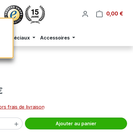
0,00 €
Le p
eus spéciaux
Accessoires
 :
€
rs frais de livraison
 de produit : Entrez la quantité souhai
Ajouter au panier