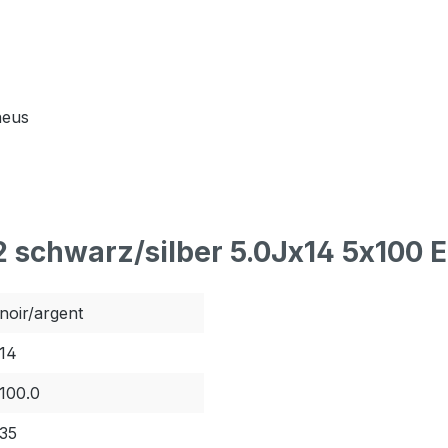
neus
 schwarz/silber 5.0Jx14 5x100 
noir/argent
14
100.0
35