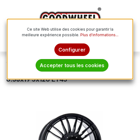
Passer au contenu principal
Ce site Web utilise des cookies pour garantir la
meilleure expérience possible.
Plus d'informations...
Le p
Configurer
Jantes
Jantes en aluminium
Accepter tous les cookies
BORBET DESIGN CW3 sterlingsilber
8.5Jx19 5x120 ET45
Ignorer la galerie d'images