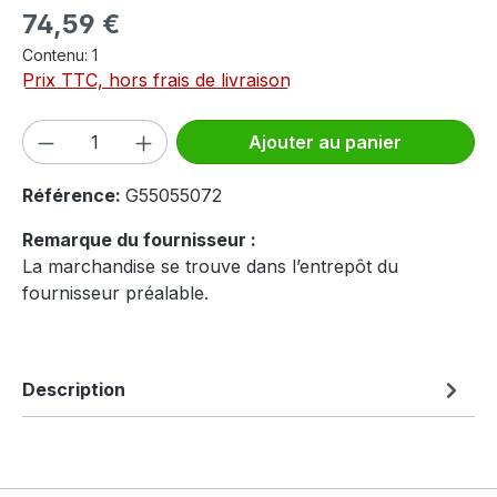
Prix régulier :
74,59 €
Contenu:
1
Prix TTC, hors frais de livraison
Quantité de produit : Entrez la quantité
Ajouter au panier
Référence:
G55055072
Remarque du fournisseur :
La marchandise se trouve dans l’entrepôt du
fournisseur préalable.
Description