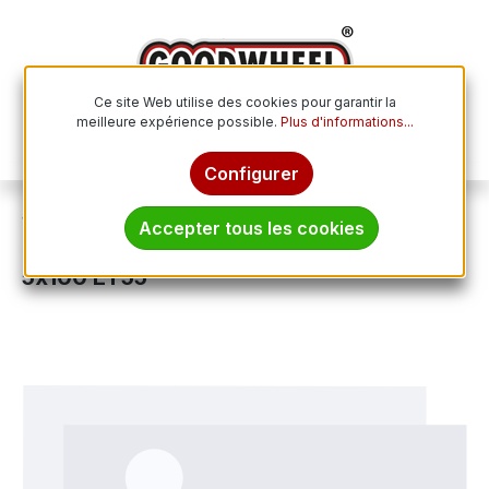
Passer au contenu principal
Ce site Web utilise des cookies pour garantir la
meilleure expérience possible.
Plus d'informations...
Le p
Configurer
Jantes
Jantes en acier
Accepter tous les cookies
ALCAR 7552 schwarz/silber 6.5Jx16
5x100 ET55
Ignorer la galerie d'images