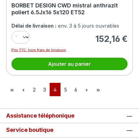
BORBET DESIGN CWD mistral anthrazit
poliert 6.5Jx16 5x120 ET52
Délai de livraison :
env. 3 à 5 jours ouvrables
152,16 €
Prix régulier :
Prix TTC, hors frais de livraison
Ajouter au panier
Page
Page
Page
Page
Page
2
3
4
5
6
Assistance téléphonique
Service boutique