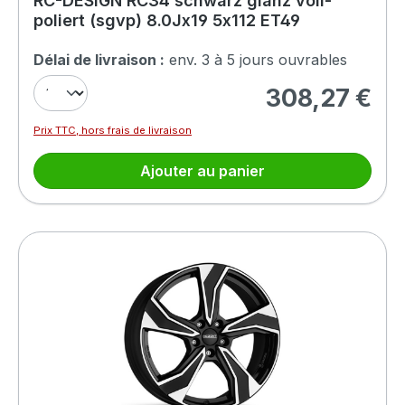
RC-DESIGN RC34 schwarz glanz voll-
poliert (sgvp) 8.0Jx19 5x112 ET49
Délai de livraison :
env. 3 à 5 jours ouvrables
308,27 €
Prix régulier :
Prix TTC, hors frais de livraison
Ajouter au panier