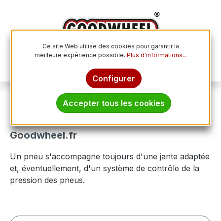
Passer au contenu principal
Ce site Web utilise des cookies pour garantir la
meilleure expérience possible.
Plus d'informations...
Le p
Configurer
Jantes
Accepter tous les cookies
Achetez vos jantes en ligne chez
Goodwheel.fr
Un pneu s'accompagne toujours d'une jante adaptée
et, éventuellement, d'un système de contrôle de la
pression des pneus.