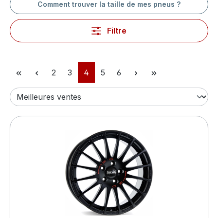
Comment trouver la taille de mes pneus ?
Filtre
Page
Page
Page
Page
Page
2
3
4
5
6