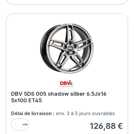
DBV 5DS 005 shadow silber 6.5Jx16
5x100 ET45
Délai de livraison :
env. 3 à 5 jours ouvrables
126,88 €
Prix régulier :