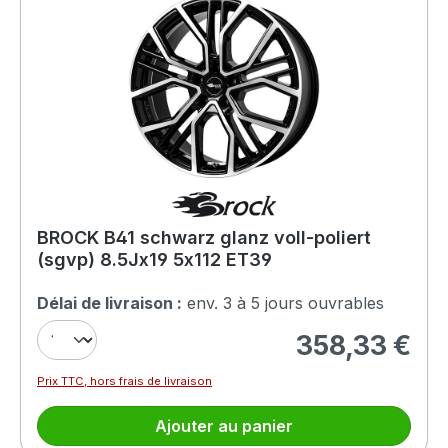
BROCK B41 schwarz glanz voll-poliert
(sgvp) 8.5Jx19 5x112 ET39
Délai de livraison :
env. 3 à 5 jours ouvrables
358,33 €
Prix régulier :
Prix TTC, hors frais de livraison
Ajouter au panier