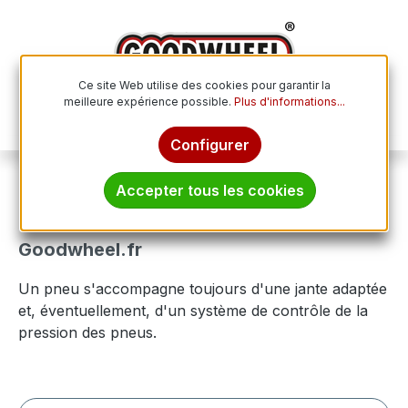
Passer au contenu principal
Ce site Web utilise des cookies pour garantir la
meilleure expérience possible.
Plus d'informations...
Le p
Configurer
Jantes
Accepter tous les cookies
Achetez vos jantes en ligne chez
Goodwheel.fr
Un pneu s'accompagne toujours d'une jante adaptée
et, éventuellement, d'un système de contrôle de la
pression des pneus.