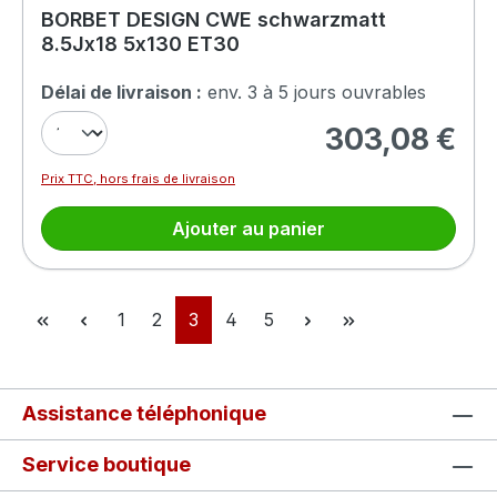
BORBET DESIGN CWE schwarzmatt
8.5Jx18 5x130 ET30
Délai de livraison :
env. 3 à 5 jours ouvrables
303,08 €
Prix régulier :
Prix TTC, hors frais de livraison
Ajouter au panier
Page
Page
Page
Page
Page
1
2
3
4
5
Assistance téléphonique
Service boutique