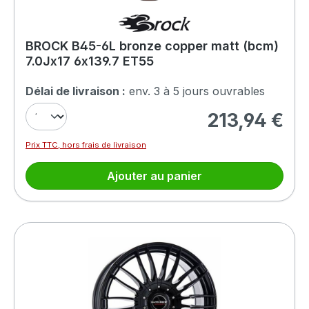
BROCK B45-6L bronze copper matt (bcm)
7.0Jx17 6x139.7 ET55
Délai de livraison :
env. 3 à 5 jours ouvrables
213,94 €
Prix régulier :
Prix TTC, hors frais de livraison
Ajouter au panier