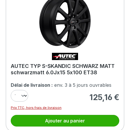
AUTEC TYP S-SKANDIC SCHWARZ MATT
schwarzmatt 6.0Jx15 5x100 ET38
Délai de livraison :
env. 3 à 5 jours ouvrables
125,16 €
Prix régulier :
Prix TTC, hors frais de livraison
Ajouter au panier