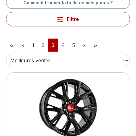
Comment trouver la taille de mes pneus ?
Filtre
Page
Page
Page
Page
Page
1
2
3
4
5