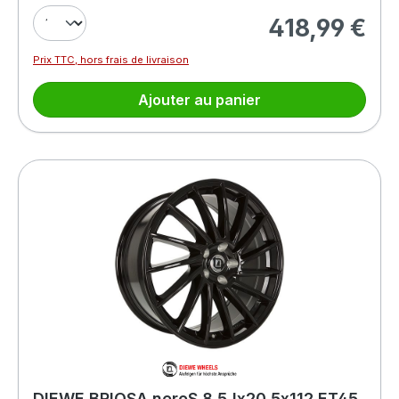
418,99 €
Prix régulier :
Prix TTC, hors frais de livraison
Ajouter au panier
DIEWE BRIOSA neroS 8.5Jx20 5x112 ET45