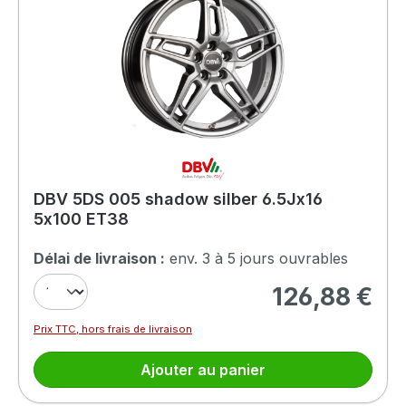
DBV 5DS 005 shadow silber 6.5Jx16
5x100 ET38
Délai de livraison :
env. 3 à 5 jours ouvrables
126,88 €
Prix régulier :
Prix TTC, hors frais de livraison
Ajouter au panier