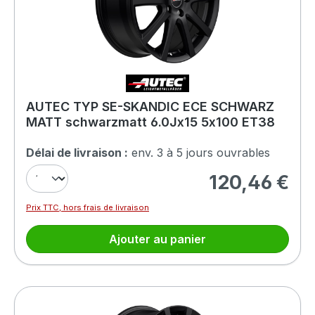
AUTEC TYP SE-SKANDIC ECE SCHWARZ
MATT schwarzmatt 6.0Jx15 5x100 ET38
Délai de livraison :
env. 3 à 5 jours ouvrables
120,46 €
Prix régulier :
Prix TTC, hors frais de livraison
Ajouter au panier