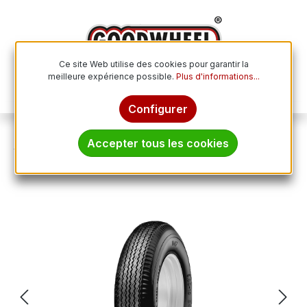
Passer au contenu principal
Ce site Web utilise des cookies pour garantir la
meilleure expérience possible.
Plus d'informations...
Le p
Configurer
Pneus spéciaux
Pneus industriels
Accepter tous les cookies
VREDESTEIN 3.50 - 8 TL 46M V47 4PR
Ignorer la galerie d'images