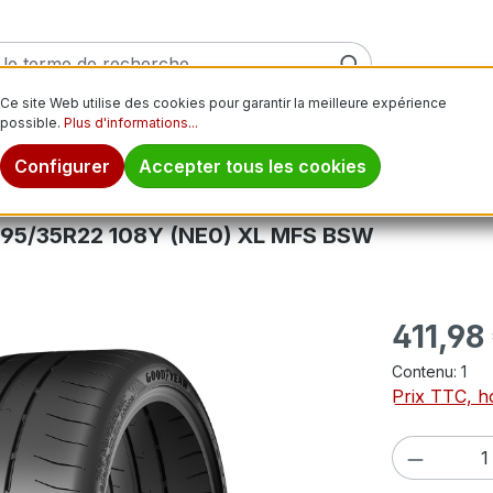
Ce site Web utilise des cookies pour garantir la meilleure expérience
possible.
Plus d'informations...
ver
Pneus moto
Jantes
Pneus tout-terrain
Pn
Configurer
Accepter tous les cookies
95/35R22 108Y (NE0) XL MFS BSW
Prix régulier
411,98
Contenu:
1
Prix TTC, ho
Quantité