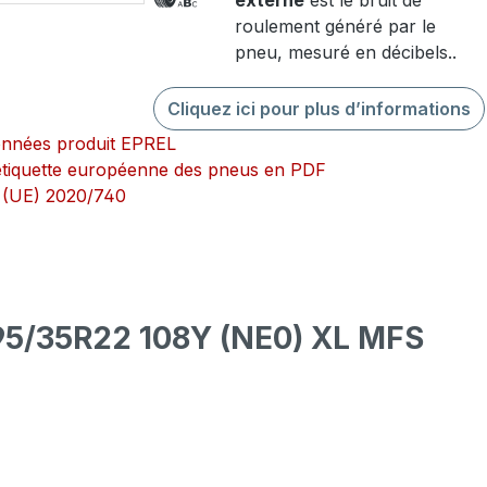
externe
est le bruit de
roulement généré par le
pneu, mesuré en décibels..
Cliquez ici pour plus d’informations
onnées produit EPREL
l’étiquette européenne des pneus en PDF
 (UE) 2020/740
95/35R22 108Y (NE0) XL MFS