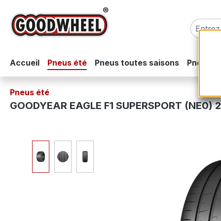
sser au contenu principal
Passer à la recherche
Passer à la navigation principale
Accueil
Pneus été
Pneus toutes saisons
Pneus hi
Pneus été
GOODYEAR EAGLE F1 SUPERSPORT (NE0) 2
Ignorer la galerie d'images