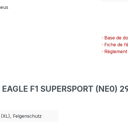
neus
· Base de d
· Fiche de 
· Règlement
R EAGLE F1 SUPERSPORT (NE0) 2
(XL), Felgenschutz