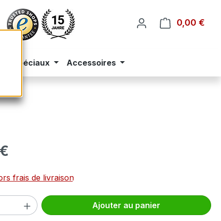
0,00 €
Le p
eus spéciaux
Accessoires
 :
 €
rs frais de livraison
 de produit : Entrez la quantité souhai
Ajouter au panier