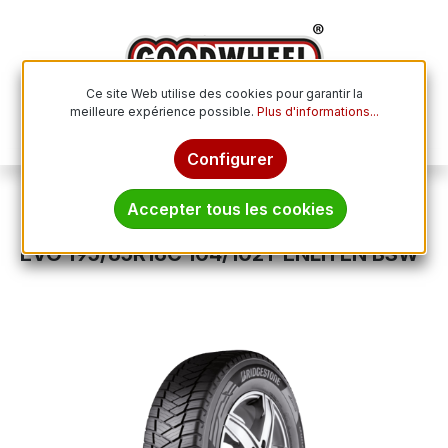
Passer au contenu principal
Ce site Web utilise des cookies pour garantir la
meilleure expérience possible.
Plus d'informations...
Le p
Configurer
Pneus toutes saisons
Accepter tous les cookies
BRIDGESTONE DURAVIS ALL SEASON
EVO 195/65R16C 104/102T ENLITEN BSW
Ignorer la galerie d'images