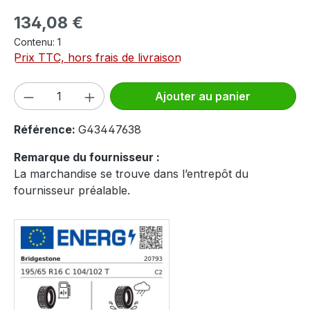
Prix régulier :
134,08 €
Contenu:
1
Prix TTC, hors frais de livraison
Quantité de produit : Entrez la quantité
Ajouter au panier
Référence:
G43447638
Remarque du fournisseur :
La marchandise se trouve dans l’entrepôt du
fournisseur préalable.