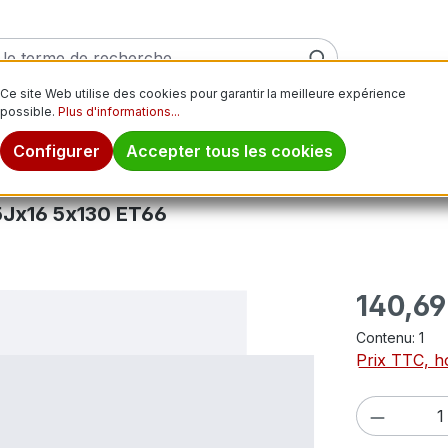
Ce site Web utilise des cookies pour garantir la meilleure expérience
possible.
Plus d'informations...
ver
Pneus moto
Jantes
Pneus tout-terrain
Pn
Configurer
Accepter tous les cookies
Jx16 5x130 ET66
Prix régulier
140,69
Contenu:
1
Prix TTC, ho
Quantité