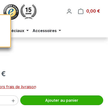
0,00 €
Le p
eus spéciaux
Accessoires
 :
 €
rs frais de livraison
 de produit : Entrez la quantité souhai
Ajouter au panier