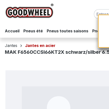
sser au contenu principal
Passer à la recherche
Passer à la navigation principale
Accueil
Pneus été
Pneus toutes saisons
Pneus hi
Jantes
Jantes en acier
MAK F6560CCSI66KT2X schwarz/silber 6.5
Ignorer la galerie d'images