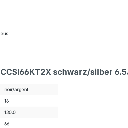
neus
0CCSI66KT2X schwarz/silber 6.5
noir/argent
16
130.0
66