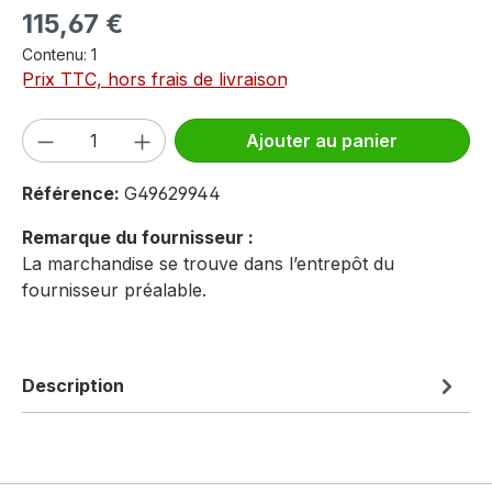
Prix régulier :
115,67 €
Contenu:
1
Prix TTC, hors frais de livraison
Quantité de produit : Entrez la quantité
Ajouter au panier
Référence:
G49629944
Remarque du fournisseur :
La marchandise se trouve dans l’entrepôt du
fournisseur préalable.
Description