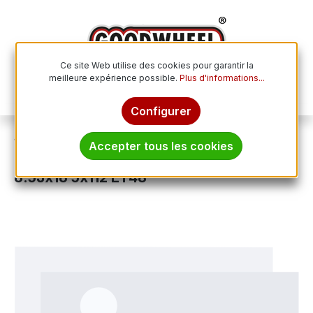
Passer au contenu principal
Ce site Web utilise des cookies pour garantir la
meilleure expérience possible.
Plus d'informations...
Le p
Configurer
Jantes
Jantes en acier
Accepter tous les cookies
MAK F6560CCSI48VE5X schwarz/silber
6.5Jx16 5x112 ET48
Ignorer la galerie d'images