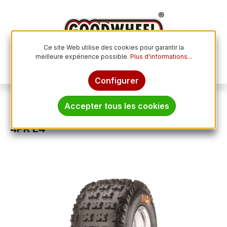
Passer au contenu principal
Ce site Web utilise des cookies pour garantir la
meilleure expérience possible.
Plus d'informations...
Le p
Configurer
Pneus tout-terrain
ATV / Quad
Accepter tous les cookies
MAXXIS 20x11.00 - 8 TL 38J RAZR M-932
4PR E4
Ignorer la galerie d'images