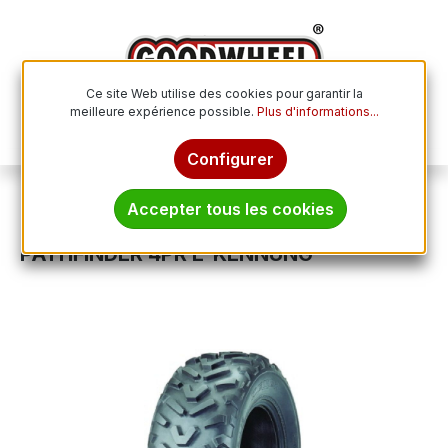
Passer au contenu principal
Ce site Web utilise des cookies pour garantir la
meilleure expérience possible.
Plus d'informations...
Le p
Configurer
Pneus tout-terrain
ATV / Quad
Accepter tous les cookies
KENDA 24x10.00 - 12 TL 42J K530
PATHFINDER 4PR E-KENNUNG
Ignorer la galerie d'images