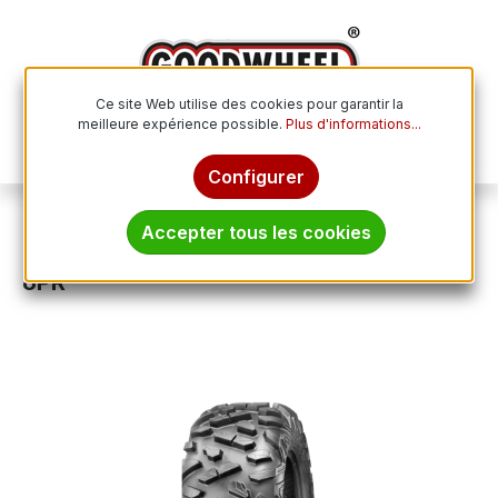
Passer au contenu principal
Ce site Web utilise des cookies pour garantir la
meilleure expérience possible.
Plus d'informations...
Le p
Configurer
Pneus tout-terrain
ATV / Quad
Accepter tous les cookies
JOURNEY 32x10.00 - 15 TL 80J P3501
6PR
Ignorer la galerie d'images