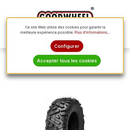
Passer au contenu principal
Ce site Web utilise des cookies pour garantir la
meilleure expérience possible.
Plus d'informations...
Le p
Configurer
Pneus tout-terrain
ATV / Quad
Accepter tous les cookies
JOURNEY 29x11.00 R 14 TL 80L P350 8PR
Ignorer la galerie d'images