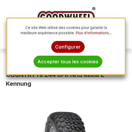
Passer au contenu principal
Ce site Web utilise des cookies pour garantir la
meilleure expérience possible.
Plus d'informations...
Le p
Configurer
Pneus tout-terrain
ATV / Quad
Accepter tous les cookies
DURO 21x8.00 - 9 TL DESERT X-
COUNTRY HF244 6PR NHS keine E-
Kennung
Ignorer la galerie d'images