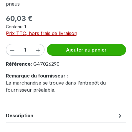
pneus
Prix régulier :
60,03 €
Contenu:
1
Prix TTC, hors frais de livraison
Quantité de produit : Entrez la quantité
Ajouter au panier
Référence:
G47026290
Remarque du fournisseur :
La marchandise se trouve dans l’entrepôt du
fournisseur préalable.
Description