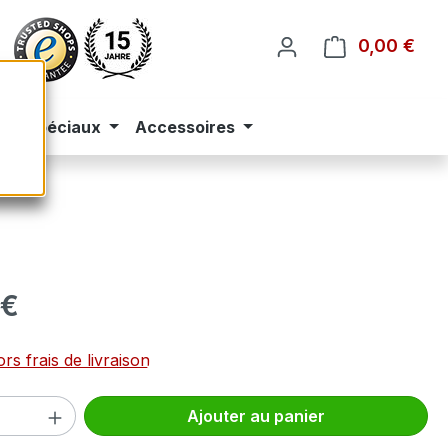
0,00 €
Le p
eus spéciaux
Accessoires
 :
 €
rs frais de livraison
 de produit : Entrez la quantité souhai
Ajouter au panier