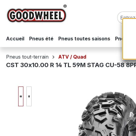
sser au contenu principal
Passer à la recherche
Passer à la navigation principale
Accueil
Pneus été
Pneus toutes saisons
Pneus hi
Pneus tout-terrain
ATV / Quad
CST 30x10.00 R 14 TL 59M STAG CU-58 8P
Ignorer la galerie d'images