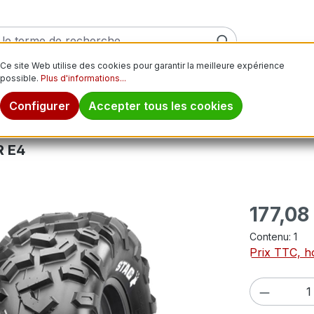
Ce site Web utilise des cookies pour garantir la meilleure expérience
possible.
Plus d'informations...
ver
Pneus moto
Jantes
Pneus tout-terrain
Pn
Configurer
Accepter tous les cookies
R E4
Prix régulier
177,08
Contenu:
1
Prix TTC, ho
Quantité