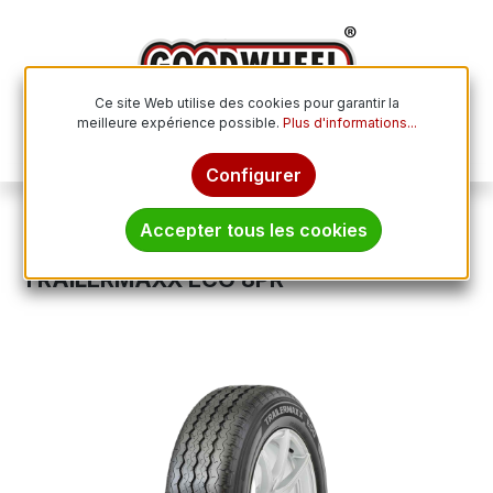
Passer au contenu principal
Ce site Web utilise des cookies pour garantir la
meilleure expérience possible.
Plus d'informations...
Le p
Configurer
Pneus spéciaux
Pneus industriels
Accepter tous les cookies
CST 155 R 13 C TL 91/89N CL31N
TRAILERMAXX ECO 8PR
Ignorer la galerie d'images