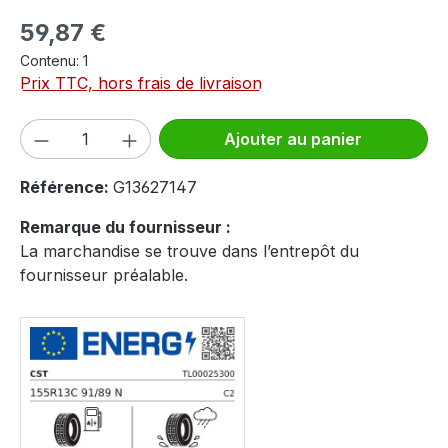
Prix régulier :
59,87 €
Contenu:
1
Prix TTC, hors frais de livraison
Quantité de produit : Entrez la quantité
Ajouter au panier
Référence:
G13627147
Remarque du fournisseur :
La marchandise se trouve dans l’entrepôt du
fournisseur préalable.