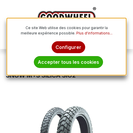
Passer au contenu principal
Ce site Web utilise des cookies pour garantir la
meilleure expérience possible.
Plus d'informations...
Le p
Configurer
Pneus moto
Accepter tous les cookies
HEIDENAU 90/90 - 21 M/C TT 54T K60
SNOW M+S SILICA SIO2
Ignorer la galerie d'images