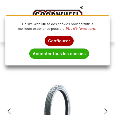
Passer au contenu principal
Ce site Web utilise des cookies pour garantir la
meilleure expérience possible.
Plus d'informations...
Le p
Configurer
Pneus moto
Accepter tous les cookies
HEIDENAU 100/90 - 18 M/C TL 56H K65
Ignorer la galerie d'images