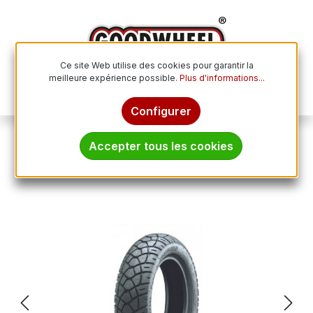
Passer au contenu principal
Ce site Web utilise des cookies pour garantir la
meilleure expérience possible.
Plus d'informations...
Le p
Configurer
Pneus moto
Accepter tous les cookies
HEIDENAU 100/90 - 10 XL TL 61J K58
Ignorer la galerie d'images