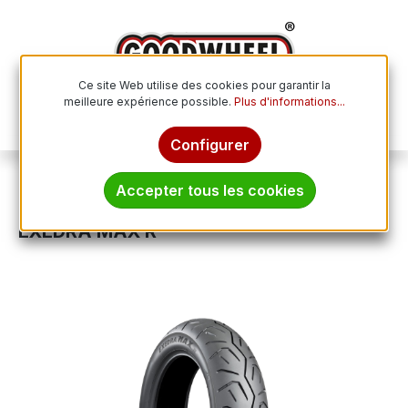
Passer au contenu principal
Ce site Web utilise des cookies pour garantir la
meilleure expérience possible.
Plus d'informations...
Le p
Configurer
Pneus moto
Accepter tous les cookies
BRIDGESTONE 180/70 R 16 TL 77V
EXEDRA MAX R
Ignorer la galerie d'images