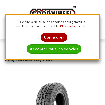
Passer au contenu principal
Ce site Web utilise des cookies pour garantir la
meilleure expérience possible.
Plus d'informations...
Le p
Configurer
Pneus hiver
Accepter tous les cookies
VREDESTEIN COMTRAC 2 WINTER+
225/70R15C 112/110R
Ignorer la galerie d'images