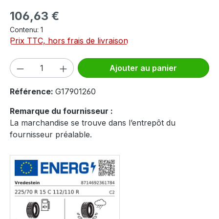
Prix régulier :
106,63 €
Contenu:
1
Prix TTC, hors frais de livraison
Quantité de produit : Entrez la quantité
Ajouter au panier
Référence:
G17901260
Remarque du fournisseur :
La marchandise se trouve dans l’entrepôt du
fournisseur préalable.