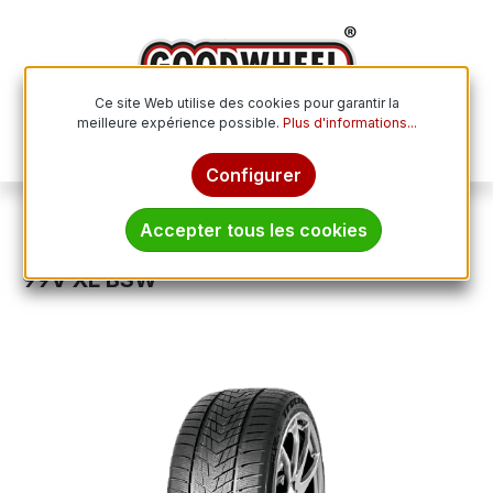
Passer au contenu principal
Ce site Web utilise des cookies pour garantir la
meilleure expérience possible.
Plus d'informations...
Le p
Configurer
Pneus hiver
Accepter tous les cookies
TRACMAX X-PRIVILO S330 225/50R18
99V XL BSW
Ignorer la galerie d'images