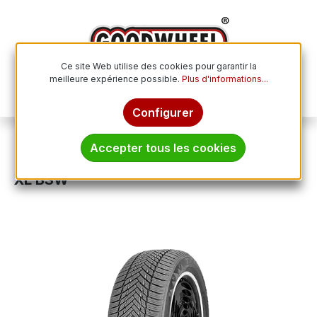
Passer au contenu principal
Ce site Web utilise des cookies pour garantir la
meilleure expérience possible.
Plus d'informations...
Le p
Configurer
Pneus hiver
Accepter tous les cookies
TRACMAX X-PRIVILO S130 165/60R15 81T
XL BSW
Ignorer la galerie d'images