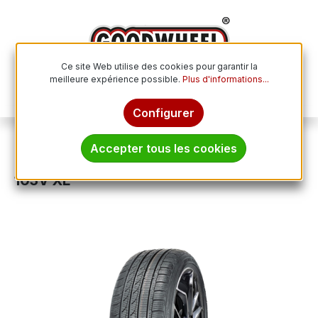
Passer au contenu principal
Ce site Web utilise des cookies pour garantir la
meilleure expérience possible.
Plus d'informations...
Le p
Configurer
Pneus hiver
Accepter tous les cookies
TRACMAX ICE-PLUS S210 235/55R17
103V XL
Ignorer la galerie d'images