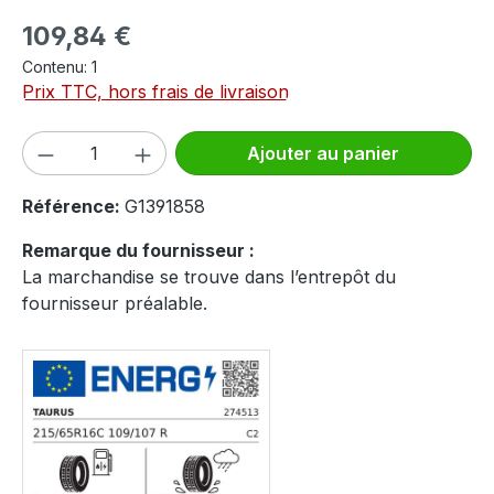
Prix régulier :
109,84 €
Contenu:
1
Prix TTC, hors frais de livraison
Quantité de produit : Entrez la quantité
Ajouter au panier
Référence:
G1391858
Remarque du fournisseur :
La marchandise se trouve dans l’entrepôt du
fournisseur préalable.