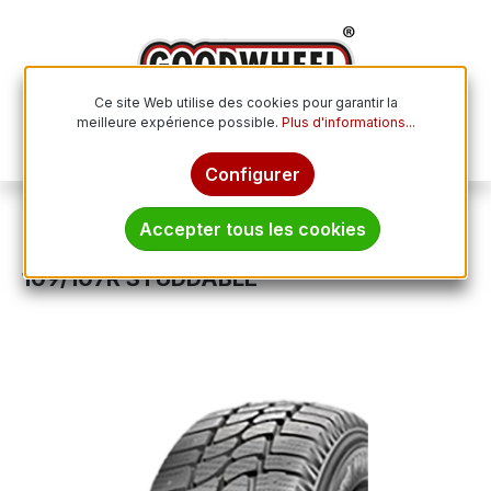
Passer au contenu principal
Ce site Web utilise des cookies pour garantir la
meilleure expérience possible.
Plus d'informations...
Le p
Configurer
Pneus hiver
Accepter tous les cookies
TAURUS WINTER LT 201 215/65R16C
109/107R STUDDABLE
Ignorer la galerie d'images