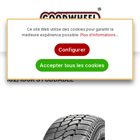
Passer au contenu principal
Ce site Web utilise des cookies pour garantir la
meilleure expérience possible.
Plus d'informations...
Le p
Configurer
Pneus hiver
Accepter tous les cookies
TAURUS WINTER LT 201 185/R14C
102/100R STUDDABLE
Ignorer la galerie d'images