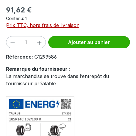
Prix régulier :
91,62 €
Contenu:
1
Prix TTC, hors frais de livraison
Quantité de produit : Entrez la quantité
Ajouter au panier
Référence:
G1299586
Remarque du fournisseur :
La marchandise se trouve dans l’entrepôt du
fournisseur préalable.