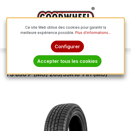
Passer au contenu principal
Ce site Web utilise des cookies pour garantir la
meilleure expérience possible.
Plus d'informations...
Le p
Configurer
Pneus hiver
Accepter tous les cookies
CONTINENTAL CONTIWINTERCONTACT
TS 830 P (MO) 205/55R16 91H (MO)
Ignorer la galerie d'images