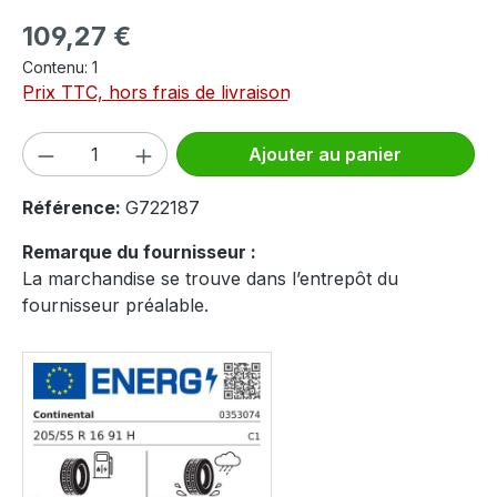
Prix régulier :
109,27 €
Contenu:
1
Prix TTC, hors frais de livraison
Quantité de produit : Entrez la quantité
Ajouter au panier
Référence:
G722187
Remarque du fournisseur :
La marchandise se trouve dans l’entrepôt du
fournisseur préalable.