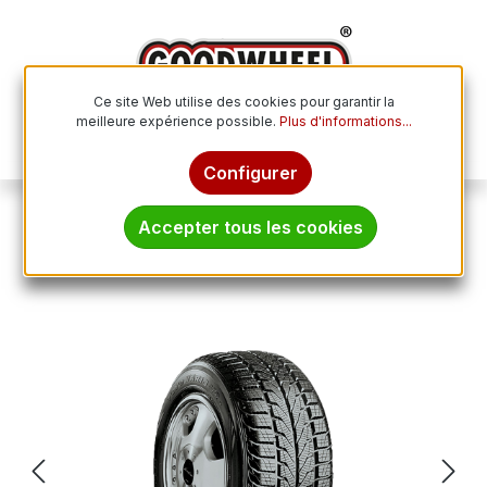
Passer au contenu principal
Ce site Web utilise des cookies pour garantir la
meilleure expérience possible.
Plus d'informations...
Le p
Configurer
Pneus toutes saisons
Accepter tous les cookies
TOYO VARIO-V2+ 155/70R13 75T
Ignorer la galerie d'images