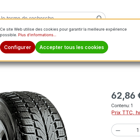
Ce site Web utilise des cookies pour garantir la meilleure expérience
possible.
Plus d'informations...
ver
Pneus moto
Jantes
Pneus tout-terrain
Pn
Configurer
Accepter tous les cookies
Prix régulier
62,86 
Contenu:
1
Prix TTC, ho
Quantité