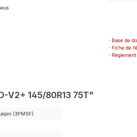
neus
· Base de d
· Fiche de 
· Règlement
IO-V2+ 145/80R13 75T"
alpin (3PMSF)