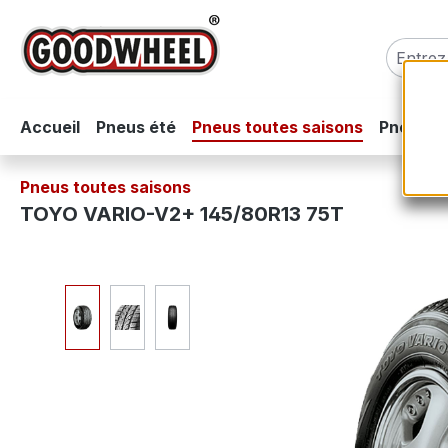
sser au contenu principal
Passer à la recherche
Passer à la navigation principale
Accueil
Pneus été
Pneus toutes saisons
Pneus hi
Pneus toutes saisons
TOYO VARIO-V2+ 145/80R13 75T
Ignorer la galerie d'images