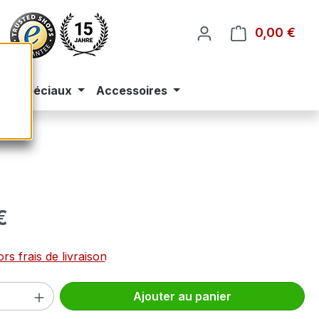
0,00 €
Le p
eus spéciaux
Accessoires
 :
€
rs frais de livraison
 de produit : Entrez la quantité souhai
Ajouter au panier