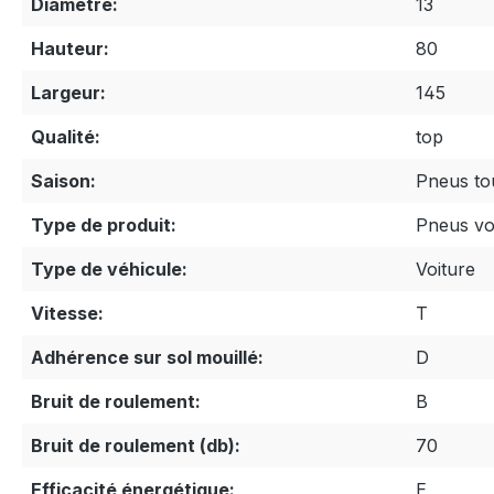
Diamètre:
13
Hauteur:
80
Largeur:
145
Qualité:
top
Saison:
Pneus to
Type de produit:
Pneus vo
Type de véhicule:
Voiture
Vitesse:
T
Adhérence sur sol mouillé:
D
Bruit de roulement:
B
Bruit de roulement (db):
70
Efficacité énergétique:
E