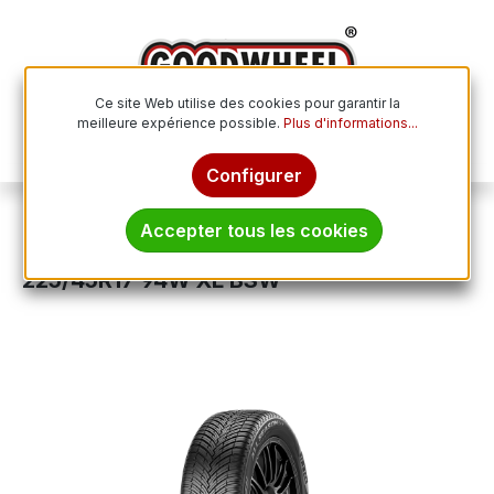
Passer au contenu principal
Ce site Web utilise des cookies pour garantir la
meilleure expérience possible.
Plus d'informations...
Le p
Configurer
Pneus toutes saisons
Accepter tous les cookies
PIRELLI CINTURATO ALL SEASON SF3
225/45R17 94W XL BSW
Ignorer la galerie d'images