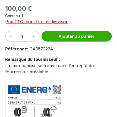
Prix régulier :
100,00 €
Contenu:
1
Prix TTC, hors frais de livraison
Quantité de produit : Entrez la quantité
Ajouter au panier
Référence:
G40572224
Remarque du fournisseur :
La marchandise se trouve dans l’entrepôt du
fournisseur préalable.