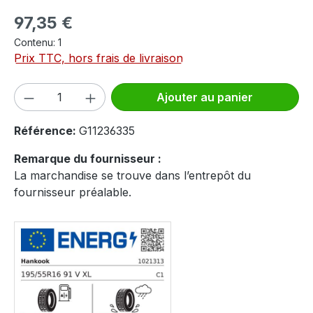
Prix régulier :
97,35 €
Contenu:
1
Prix TTC, hors frais de livraison
Quantité de produit : Entrez la quantité
Ajouter au panier
Référence:
G11236335
Remarque du fournisseur :
La marchandise se trouve dans l’entrepôt du
fournisseur préalable.