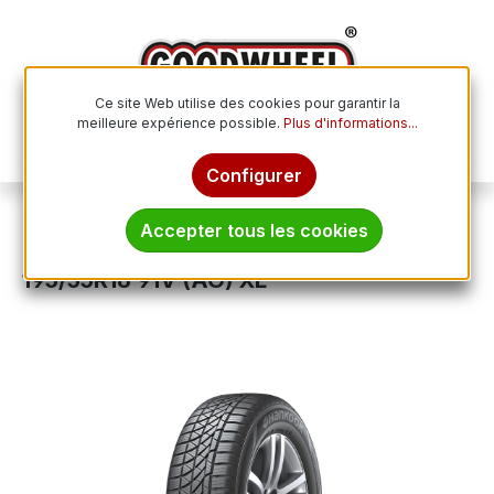
Passer au contenu principal
Ce site Web utilise des cookies pour garantir la
meilleure expérience possible.
Plus d'informations...
Le p
Configurer
Pneus toutes saisons
Accepter tous les cookies
HANKOOK KINERGY 4S (H740) (AO)
195/55R16 91V (AO) XL
Ignorer la galerie d'images