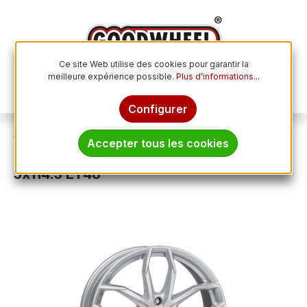
Passer au contenu principal
Ce site Web utilise des cookies pour garantir la
meilleure expérience possible.
Plus d'informations...
Le p
Configurer
Jantes
Jantes en aluminium
Accepter tous les cookies
RIAL LUCCA 5-LOCH polarsilber 8.0Jx20
5x114.3 ET48
Ignorer la galerie d'images