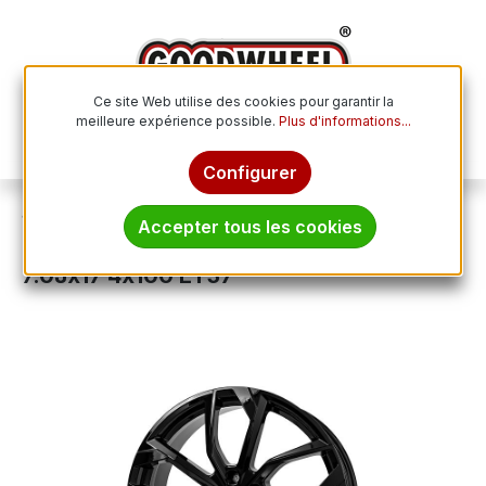
Passer au contenu principal
Ce site Web utilise des cookies pour garantir la
meilleure expérience possible.
Plus d'informations...
Le p
Configurer
Jantes
Jantes en aluminium
Accepter tous les cookies
RC-DESIGN RC34 schwarz glanz (sg)
7.0Jx17 4x100 ET37
Ignorer la galerie d'images