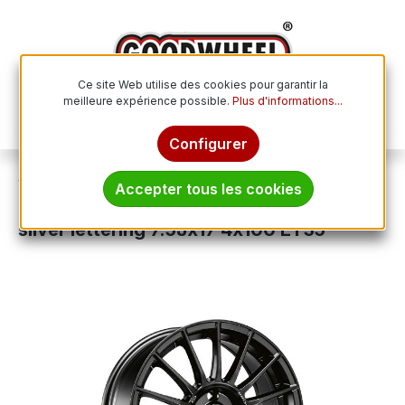
Passer au contenu principal
Ce site Web utilise des cookies pour garantir la
meilleure expérience possible.
Plus d'informations...
Le p
Configurer
Jantes
Jantes en aluminium
Accepter tous les cookies
OZ SUPERTURISMO LM matt black +
silver lettering 7.5Jx17 4x100 ET35
Ignorer la galerie d'images