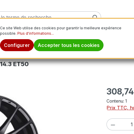
Ce site Web utilise des cookies pour garantir la meilleure expérience
possible.
Plus d'informations...
ver
Pneus moto
Jantes
Pneus tout-terrain
Pn
Configurer
Accepter tous les cookies
14.3 ET50
Prix régulier
308,74
Contenu:
1
Prix TTC, ho
Quantité