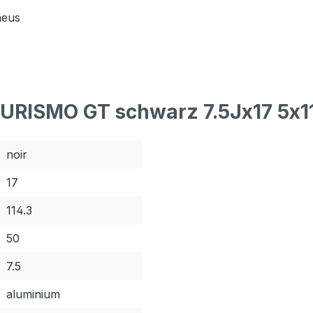
neus
TURISMO GT schwarz 7.5Jx17 5x1
noir
17
114.3
50
7.5
aluminium