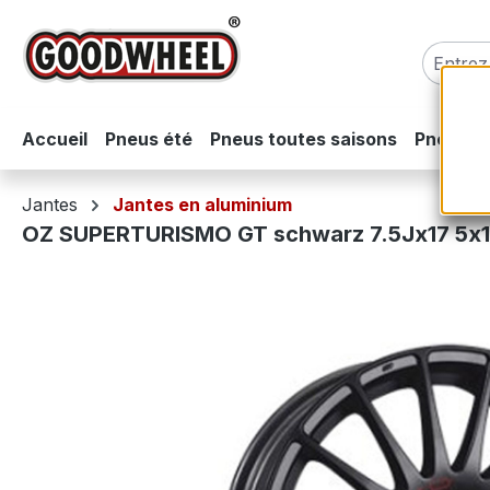
sser au contenu principal
Passer à la recherche
Passer à la navigation principale
Accueil
Pneus été
Pneus toutes saisons
Pneus hi
Jantes
Jantes en aluminium
OZ SUPERTURISMO GT schwarz 7.5Jx17 5x1
Ignorer la galerie d'images