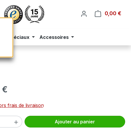
0,00 €
Le p
eus spéciaux
Accessoires
 :
 €
rs frais de livraison
 de produit : Entrez la quantité souhai
Ajouter au panier