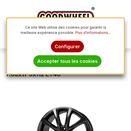
Passer au contenu principal
Ce site Web utilise des cookies pour garantir la
meilleure expérience possible.
Plus d'informations...
Le p
Configurer
Jantes
Jantes en aluminium
Accepter tous les cookies
OXXO WHEELS LIBERTY BLACK black
7.0Jx17 5x112 ET40
Ignorer la galerie d'images