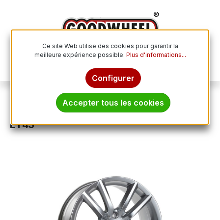
Passer au contenu principal
Ce site Web utilise des cookies pour garantir la
meilleure expérience possible.
Plus d'informations...
Le p
Configurer
Jantes
Jantes en aluminium
Accepter tous les cookies
CMS C27-SR racingsilber 7.0Jx18 5x112
ET43
Ignorer la galerie d'images