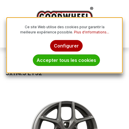
Passer au contenu principal
Ce site Web utilise des cookies pour garantir la
meilleure expérience possible.
Plus d'informations...
Le p
Configurer
Jantes
Jantes en aluminium
Accepter tous les cookies
BORBET DESIGN Y titan matt 6.5Jx16
5x114.3 ET32
Ignorer la galerie d'images