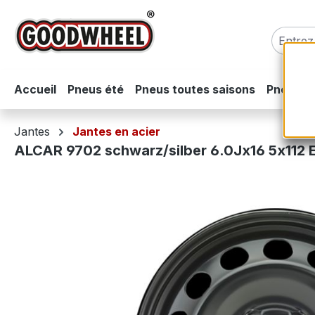
sser au contenu principal
Passer à la recherche
Passer à la navigation principale
Accueil
Pneus été
Pneus toutes saisons
Pneus hi
Jantes
Jantes en acier
ALCAR 9702 schwarz/silber 6.0Jx16 5x112
Ignorer la galerie d'images