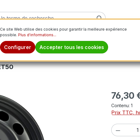
Ce site Web utilise des cookies pour garantir la meilleure expérience
possible.
Plus d'informations...
ver
Pneus moto
Jantes
Pneus tout-terrain
Pn
Configurer
Accepter tous les cookies
 ET50
Prix régulier
76,30 
Contenu:
1
Prix TTC, ho
Quantité