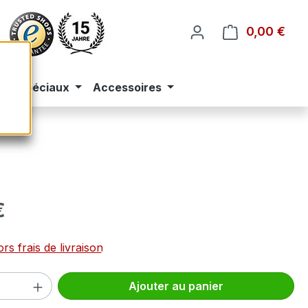
0,00 €
Le p
eus spéciaux
Accessoires
 :
€
rs frais de livraison
 de produit : Entrez la quantité souhai
Ajouter au panier