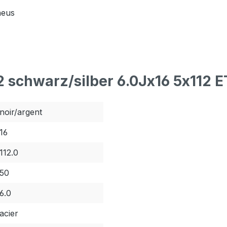
neus
2 schwarz/silber 6.0Jx16 5x112 
noir/argent
16
112.0
50
6.0
acier